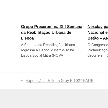
Grupo Preceram na XIII Semana
Nexclay p
da Reabilitação Urbana de
Nacional e
Lisboa
Betão – A
A Semana da Reabilitação Urbana
O Congresso
regressa a Lisboa, e instala-se na
Prefabricaç
Lisboa Social Mitra (NOVA…
decorre em 
previous
Exposição – Eilleen Gray E.1027 FAUP
post: