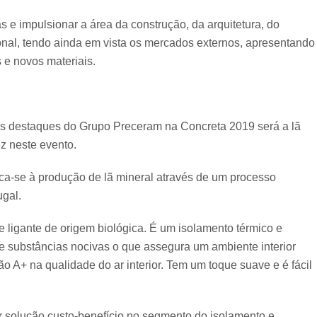
 impulsionar a área da construção, da arquitetura, do
onal, tendo ainda em vista os mercados externos, apresentando
 e novos materiais.
s destaques do Grupo Preceram na Concreta 2019 será a lã
ez neste evento.
a-se à produção de lã mineral através de um processo
ugal.
 e ligante de origem biológica. É um isolamento térmico e
e de substâncias nocivas o que assegura um ambiente interior
ão A+ na qualidade do ar interior. Tem um toque suave e é fácil
 solução custo-benefício no segmento do isolamento e