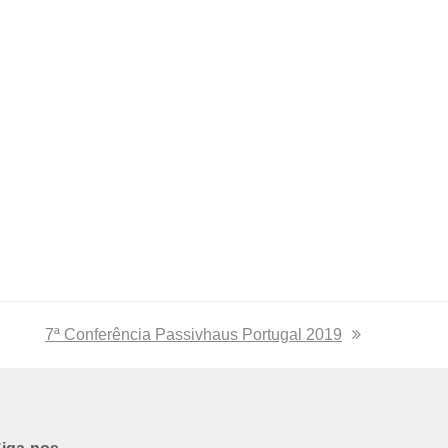
next
7ª Conferência Passivhaus Portugal 2019
post: