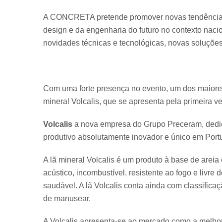
A CONCRETA pretende promover novas tendências e
design e da engenharia do futuro no contexto naci
novidades técnicas e tecnológicas, novas soluções
Com uma forte presença no evento, um dos maiore
mineral Volcalis, que se apresenta pela primeira v
Volcalis
a nova empresa do Grupo Preceram, dedic
produtivo absolutamente inovador e único em Port
A lã mineral Volcalis é um produto à base de areia
acústico, incombustível, resistente ao fogo e livr
saudável. A lã Volcalis conta ainda com classificaç
de manusear.
A Volcalis apresenta-se ao mercado como a melhor