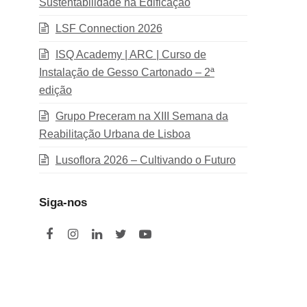
Sustentabilidade na Edificação
LSF Connection 2026
ISQ Academy | ARC | Curso de
Instalação de Gesso Cartonado – 2ª
edição
Grupo Preceram na XIII Semana da
Reabilitação Urbana de Lisboa
Lusoflora 2026 – Cultivando o Futuro
Siga-nos
F
I
L
T
Y
a
n
i
w
o
c
s
n
i
u
e
t
k
t
t