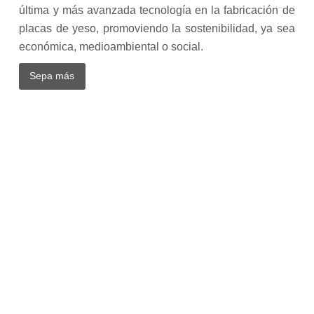
Interior
última y más avanzada tecnología en la fabricación de
y
placas de yeso, promoviendo la sostenibilidad, ya sea
Sosteni
económica, medioambiental o social.
Circula
Sepa más